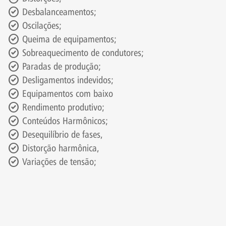
check_circle
Desbalanceamentos;
check_circle
Oscilações;
check_circle
Queima de equipamentos;
check_circle
Sobreaquecimento de condutores;
check_circle
Paradas de produção;
check_circle
Desligamentos indevidos;
check_circle
Equipamentos com baixo
check_circle
Rendimento produtivo;
check_circle
Conteúdos Harmônicos;
check_circle
Desequilíbrio de fases,
check_circle
Distorção harmônica,
check_circle
Variações de tensão;